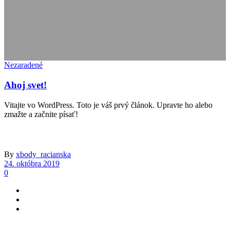
Nezaradené
Ahoj svet!
Vitajte vo WordPress. Toto je váš prvý článok. Upravte ho alebo
zmažte a začnite písať!
By
xbody_racianska
24. októbra 2019
0